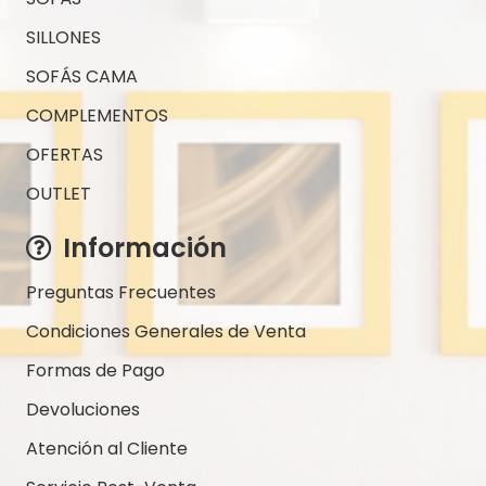
opciones
SILLONES
se
SOFÁS CAMA
pueden
COMPLEMENTOS
elegir
en
OFERTAS
la
OUTLET
página
de
Información
producto
Preguntas Frecuentes
Condiciones Generales de Venta
Formas de Pago
Devoluciones
Atención al Cliente