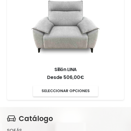
Sillón LINA
Desde
506,00
€
Este
SELECCIONAR OPCIONES
producto
tiene
múltiples
Catálogo
variantes.
SOFÁS
Las