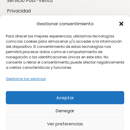
Servicio Post-Venta
Privacidad
Aviso Legal
Gestionar consentimiento
Contacto
Para ofrecer las mejores experiencias, utilizamos tecnologías
como las cookies para almacenar y/o acceder a la información
del dispositivo. El consentimiento de estas tecnologías nos
MI SOFA STORE
permitirá procesar datos como el comportamiento de
C/ Escultor Roque Lopez, 9 – 30008 – MURCIA
navegación o las identificaciones únicas en este sitio. No
Lunes a Viernes:
consentir o retirar el consentimiento, puede afectar negativamente
a ciertas características y funciones.
10:00 a 13:30 / 17:00 a 20:30
Gestionar los servicios
Sábados:
10:30 a 13:30
Aceptar
+34 601 906 712
Denegar
info@misofastore.com
Ver preferencias