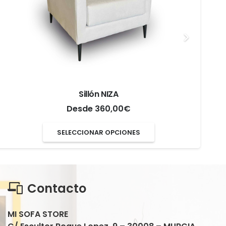
Sillón NIZA
Desde
360,00
€
Este
SELECCIONAR OPCIONES
producto
tiene
múltiples
Contacto
variantes.
Las
MI SOFA STORE
opciones