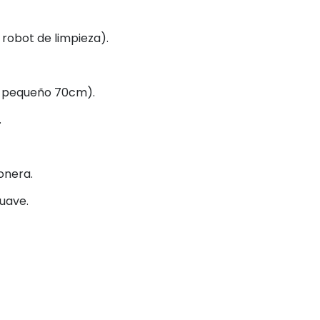
 robot de limpieza).
ón pequeño 70cm).
.
ñonera.
uave.