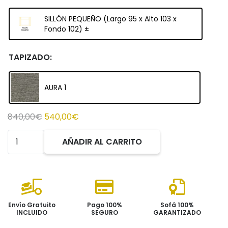
SILLÓN PEQUEÑO (Largo 95 x Alto 103 x
Fondo 102) ±
TAPIZADO:
AURA 1
El
El
840,00
€
540,00
€
precio
precio
Sillón
AÑADIR AL CARRITO
original
actual
SOUL
era:
es:
cantidad
840,00€.
540,00€.
Envío Gratuito
Pago 100%
Sofá 100%
INCLUIDO
SEGURO
GARANTIZADO