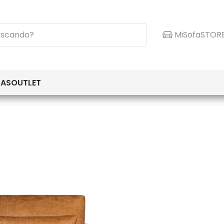
MiSofaSTOR
TAS
OUTLET