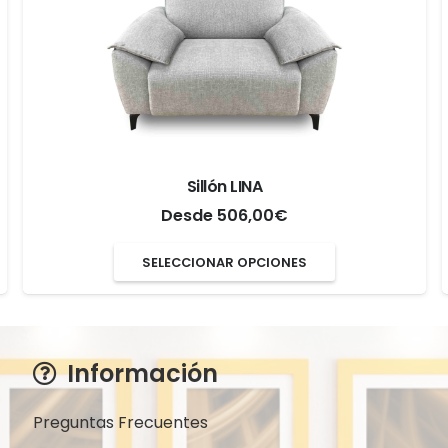
Sillón LINA
Desde
506,00
€
Este
SELECCIONAR OPCIONES
producto
tiene
múltiples
Información
variantes.
Las
Preguntas Frecuentes
opciones