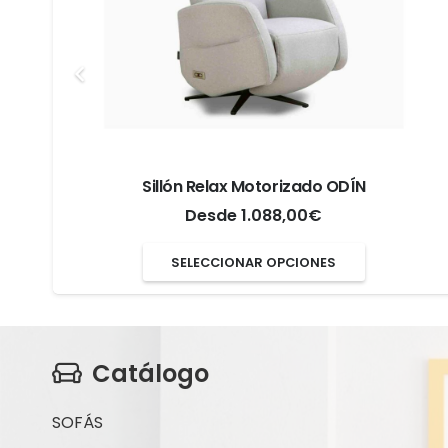
Sillón Relax Motorizado ODÍN
Desde
1.088,00
€
Este
SELECCIONAR OPCIONES
o
producto
tiene
s
múltiples
Catálogo
s.
variantes.
Las
SOFÁS
s
opciones