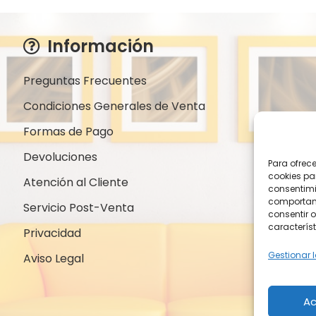
Información
Preguntas Frecuentes
Condiciones Generales de Venta
Formas de Pago
Devoluciones
Para ofrec
cookies pa
Atención al Cliente
consentimi
comportami
Servicio Post-Venta
consentir o
característ
Privacidad
Gestionar l
Aviso Legal
Ac