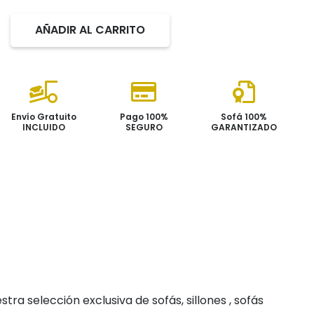
590,00€.
270,00€
AÑADIR AL CARRITO
Sillón
NIZA
cantidad
Envío Gratuito
Pago 100%
Sofá 100%
INCLUIDO
SEGURO
GARANTIZADO
ra selección exclusiva de sofás, sillones , sofás