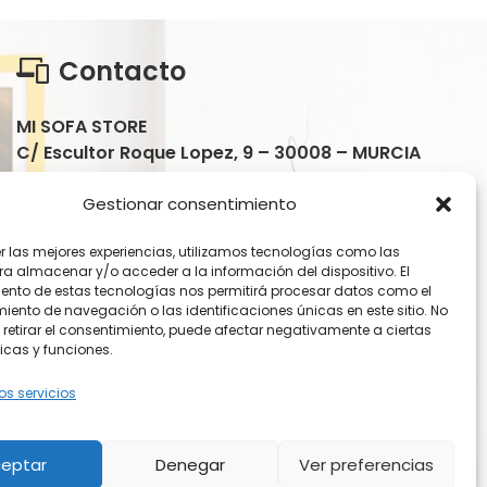
1.570,00€.
790,00€.
Contacto
MI SOFA STORE
C/ Escultor Roque Lopez, 9 – 30008 – MURCIA
Lunes a Viernes:
Gestionar consentimiento
10:00 a 13:30 / 17:00 a 20:30
er las mejores experiencias, utilizamos tecnologías como las
Sábados:
ra almacenar y/o acceder a la información del dispositivo. El
10:30 a 13:30
ento de estas tecnologías nos permitirá procesar datos como el
ento de navegación o las identificaciones únicas en este sitio. No
 retirar el consentimiento, puede afectar negativamente a ciertas
+34 601 906 712
icas y funciones.
info@misofastore.com
os servicios
eptar
Denegar
Ver preferencias