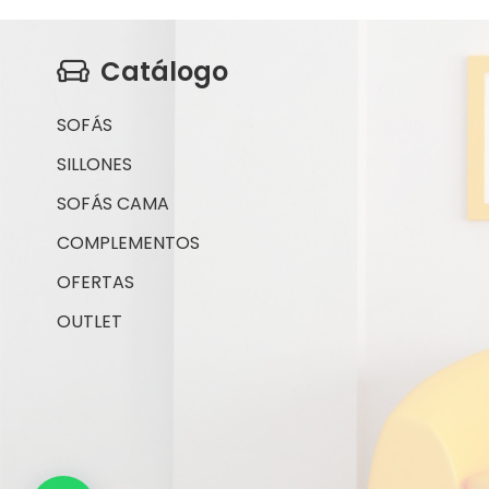
1.885,00€.
980,00€.
Catálogo
SOFÁS
SILLONES
SOFÁS CAMA
COMPLEMENTOS
OFERTAS
OUTLET