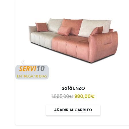
10
SERVI
ENTREGA 10 DIAS
Sofá ENZO
El
El
1.885,00
€
980,00
€
precio
precio
AÑADIR AL CARRITO
original
actual
era:
es: