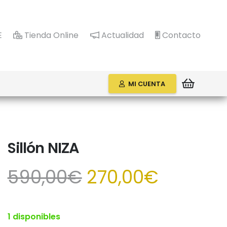
E
Tienda Online
Actualidad
Contacto
MI CUENTA
Sillón NIZA
El
El
590,00
€
270,00
€
precio
precio
original
actual
era:
es:
1 disponibles