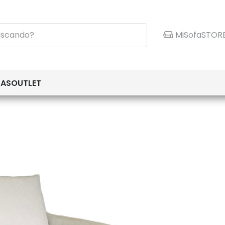
MiSofaSTOR
TAS
OUTLET