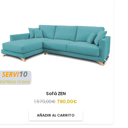
10
SERVI
S
ENTREGA 10 DIAS
ENTR
Sofá ZEN
El
El
1.570,00
€
790,00
€
precio
precio
AÑADIR AL CARRITO
original
actual
era:
es: