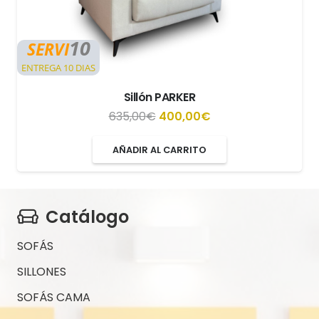
10
SERVI
ENTREGA 10 DIAS
Sillón PARKER
El
El
635,00
€
400,00
€
precio
precio
AÑADIR AL CARRITO
original
actual
era:
es:
635,00€.
400,00€.
Catálogo
SOFÁS
SILLONES
SOFÁS CAMA