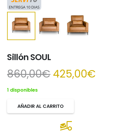
ENTREGA 10 DIAS
Sillón SOUL
El
El
860,00
€
425,00
€
precio
precio
original
actual
1 disponibles
era:
es:
860,00€.
425,00
AÑADIR AL CARRITO
Sillón
SOUL
cantidad