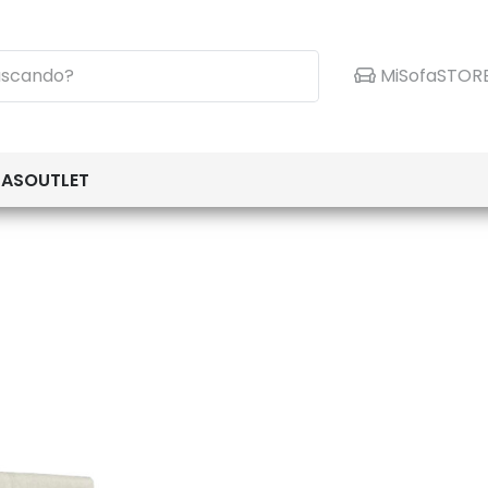
MiSofaSTOR
TAS
OUTLET