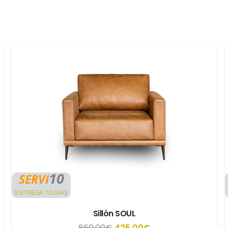
10
SERVI
ENTREGA 10 DIAS
Sillón SOUL
El
El
860,00
€
425,00
€