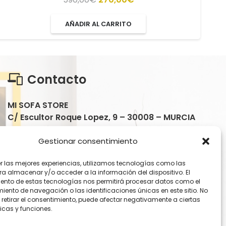
precio
precio
AÑADIR AL CARRITO
original
actual
era:
es:
590,00€.
270,00€.
Contacto
MI SOFA STORE
C/ Escultor Roque Lopez, 9 – 30008 – MURCIA
Lunes a Viernes:
Gestionar consentimiento
10:00 a 13:30 / 17:00 a 20:30
er las mejores experiencias, utilizamos tecnologías como las
Sábados:
ra almacenar y/o acceder a la información del dispositivo. El
10:30 a 13:30
ento de estas tecnologías nos permitirá procesar datos como el
ento de navegación o las identificaciones únicas en este sitio. No
 retirar el consentimiento, puede afectar negativamente a ciertas
+34 601 906 712
icas y funciones.