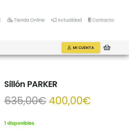
E
Tienda Online
Actualidad
Contacto
MI CUENTA
Sillón PARKER
El
El
635,00
€
400,00
€
precio
precio
original
actual
era:
es:
1 disponibles