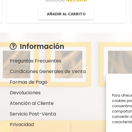
precio
precio
AÑADIR AL CARRITO
original
actual
era:
es:
860,00€.
425,00€.
Información
Preguntas Frecuentes
Condiciones Generales de Venta
Formas de Pago
Devoluciones
Para ofrec
cookies pa
Atención al Cliente
consentimi
comportami
Servicio Post-Venta
consentir o
característ
Privacidad