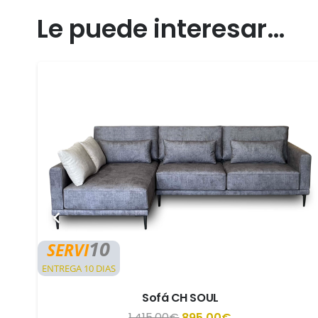
Le puede interesar…
10
SERVI
ENTREGA 10 DIAS
Sofá CH SOUL
El
El
1.415,00
€
895,00
€