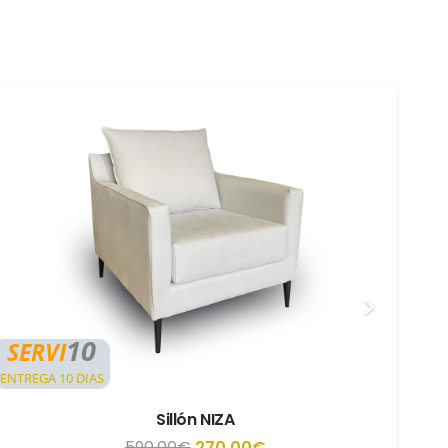
10
SERVI
S
ENTREGA 10 DIAS
ENTR
Sillón NIZA
El
El
590,00
€
270,00
€