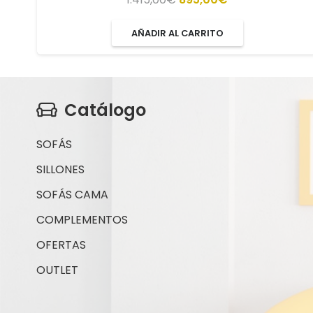
precio
precio
AÑADIR AL CARRITO
original
actual
era:
es:
1.415,00€.
895,00€.
Catálogo
SOFÁS
SILLONES
SOFÁS CAMA
COMPLEMENTOS
OFERTAS
OUTLET