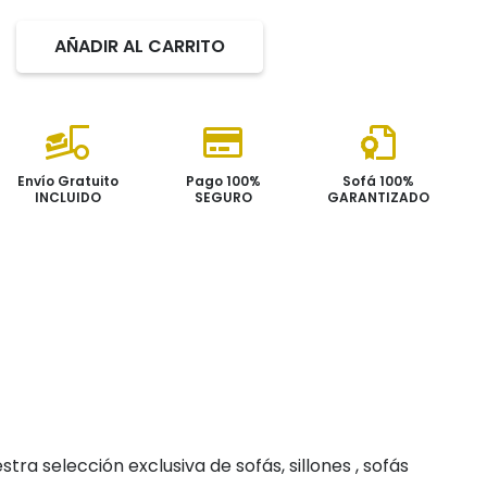
635,00€.
400,00
AÑADIR AL CARRITO
Sillón
PARKER
cantidad
Envío Gratuito
Pago 100%
Sofá 100%
INCLUIDO
SEGURO
GARANTIZADO
ra selección exclusiva de sofás, sillones , sofás